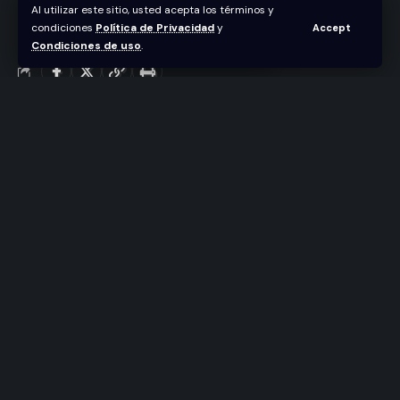
Al utilizar este sitio, usted acepta los términos y
condiciones
Política de Privacidad
y
Accept
Abraham Nuñez
Condiciones de uso
.
Última actualización junio 5, 2026 4:13 pm
La película “La corta vida de las flores” se eleva