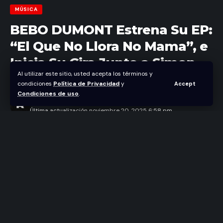
MÚSICA
BEBO DUMONT Estrena Su EP:
“El Que No Llora No Mama”, e
Inicia Su Gira Junto a Simon
Al utilizar este sitio, usted acepta los términos y
Grossman
condiciones
Política de Privacidad
y
Accept
Condiciones de uso
.
Abraham Nuñez
Última actualización noviembre 20, 2025 6:58 pm