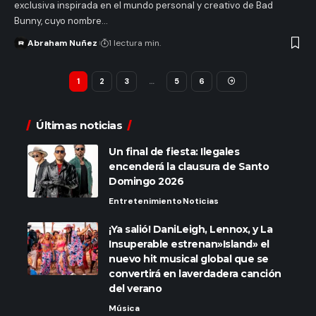
exclusiva inspirada en el mundo personal y creativo de Bad
Bunny, cuyo nombre…
Abraham Nuñez
1 lectura min.
1
2
3
…
5
6
Últimas noticias
Un final de fiesta: Ilegales
encenderá la clausura de Santo
Domingo 2026
Entretenimiento
Noticias
¡Ya salió! DaniLeigh, Lennox, y La
Insuperable estrenan»Island» el
nuevo hit musical global que se
convertirá en laverdadera canción
del verano
Música