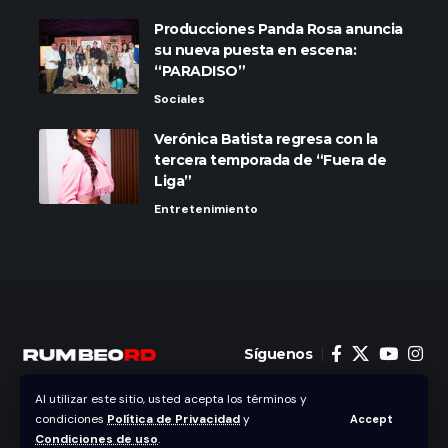
Producciones Panda Rosa anuncia
su nueva puesta en escena:
“PARADISO”
Sociales
Verónica Batista regresa con la
tercera temporada de “Fuera de
Liga”
Entretenimiento
Síguenos
Al utilizar este sitio, usted acepta los términos y
Inicio
Nosotros
Política de Privacidad
Contacto
condiciones
Política de Privacidad
y
Accept
Condiciones de uso
.