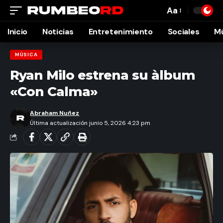
Aa
Font
Resizer
Inicio
Noticias
Entretenimiento
Sociales
M
MÚSICA
Ryan Milo estrena su àlbum
«Con Calma»
Abraham Nuñez
Última actualización junio 5, 2026 4:23 pm