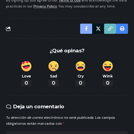
By signing up, you agree to our
Terms of Use
and acknowledge the data
practices in our
Privacy Policy
. You may unsubscribe at any time.
¿Qué opinas?
Love
Sad
Cry
Wink
0
0
0
0
Deja un comentario
Tu dirección de correo electrónico no será publicada.
Los campos
obligatorios están marcados con
*