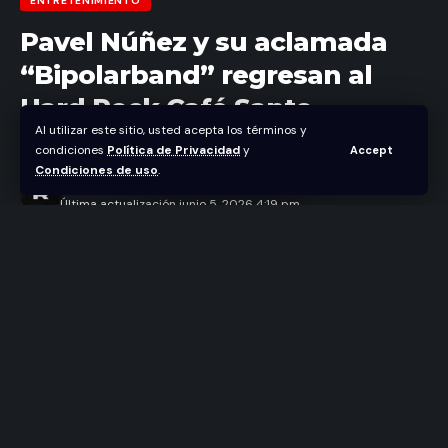
ENTRETENIMIENTO
Pavel Núñez y su aclamada
“Bipolarband” regresan al
Hard Rock Café Santo
Al utilizar este sitio, usted acepta los términos y
Domingo a petición popular
condiciones
Política de Privacidad
y
Accept
Condiciones de uso
.
Abraham Nuñez
Última actualización junio 5, 2026 4:19 pm