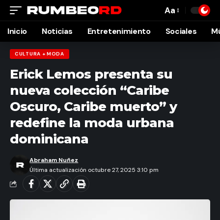
Aa
Font
Resizer
Inicio
Noticias
Entretenimiento
Sociales
M
CULTURA + MODA
Erick Lemos presenta su
nueva colección “Caribe
Oscuro, Caribe muerto” y
redefine la moda urbana
dominicana
Abraham Nuñez
Última actualización octubre 27, 2025 3:10 pm