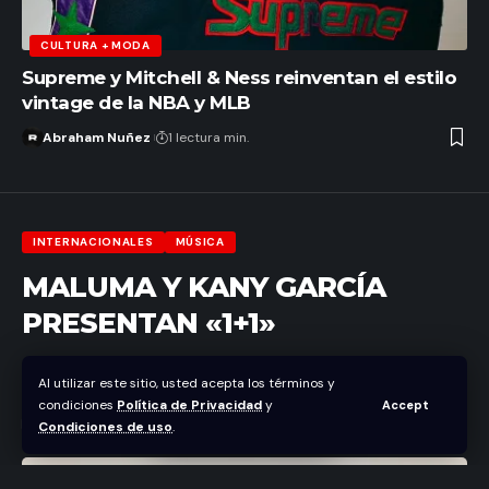
CULTURA + MODA
Supreme y Mitchell & Ness reinventan el estilo
vintage de la NBA y MLB
Abraham Nuñez
1 lectura min.
INTERNACIONALES
MÚSICA
MALUMA Y KANY GARCÍA
PRESENTAN «1+1»
Abraham Nuñez
Al utilizar este sitio, usted acepta los términos y
Última actualización enero 29, 2026 4:08 pm
condiciones
Política de Privacidad
y
Accept
Condiciones de uso
.