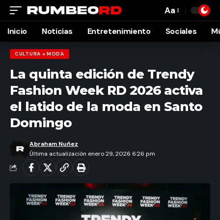
Aa
Font
Resizer
Inicio
Noticias
Entretenimiento
Sociales
M
CULTURA + MODA
La quinta edición de Trendy
Fashion Week RD 2026 activa
el latido de la moda en Santo
Domingo
Abraham Nuñez
Última actualización enero 29, 2026 6:26 pm