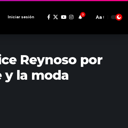
9
Aa
Iniciar sesión
Font
Resizer
ice Reynoso por
e y la moda