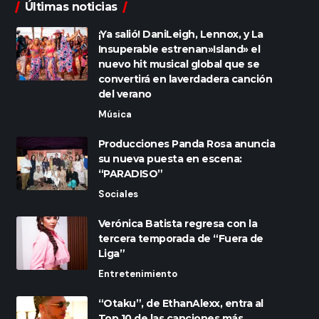
Últimas noticias
¡Ya salió! DaniLeigh, Lennox, y La
Insuperable estrenan»Island» el
nuevo hit musical global que se
convertirá en laverdadera canción
del verano
Música
Producciones Panda Rosa anuncia
su nueva puesta en escena:
“PARADISO”
Sociales
Verónica Batista regresa con la
tercera temporada de “Fuera de
Liga”
Entretenimiento
“Otaku”, de EthanAlexx, entra al
Top 10 de las canciones más