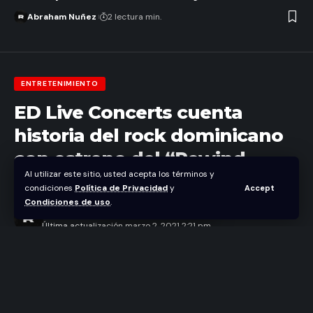
Abraham Nuñez
2 lectura min.
ENTRETENIMIENTO
ED Live Concerts cuenta
historia del rock dominicano
con estreno del “Rewind
Al utilizar este sitio, usted acepta los términos y
2021”
condiciones
Política de Privacidad
y
Accept
Condiciones de uso
.
Abraham Nuñez
Última actualización marzo 2, 2021 2:21 pm
“La película documental suma participación de