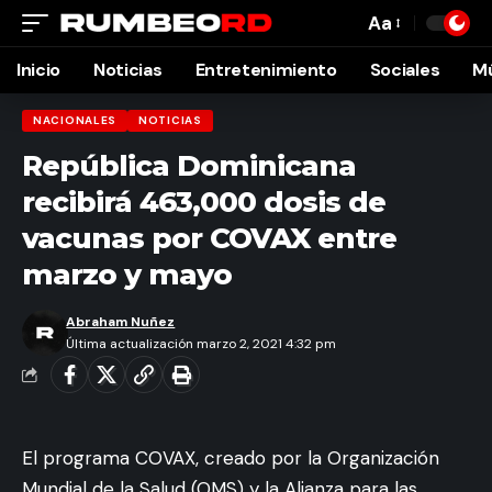
Aa
Font
Resizer
Inicio
Noticias
Entretenimiento
Sociales
M
NACIONALES
NOTICIAS
República Dominicana
recibirá 463,000 dosis de
vacunas por COVAX entre
marzo y mayo
Abraham Nuñez
Última actualización marzo 2, 2021 4:32 pm
El programa COVAX, creado por la Organización
Mundial de la Salud (OMS) y la Alianza para las