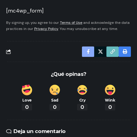
[mc4wp_form]
By signing up, you agree to our
Terms of Use
and acknowledge the data
practices in our
Privacy Policy
. You may unsubscribe at any time.
¿Qué opinas?
Love
Sad
Cry
Wink
0
0
0
0
Deja un comentario