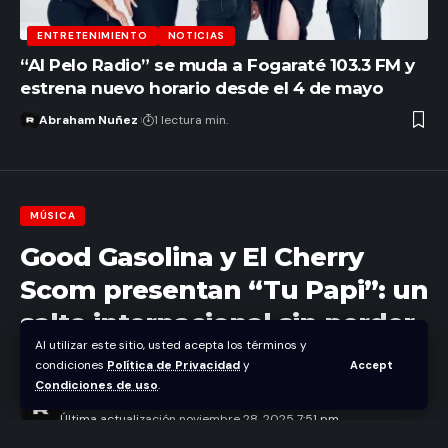
ENTRETENIMIENTO
NOTICIAS
“Al Pelo Radio” se muda a Fogaraté 103.3 FM y
estrena nuevo horario desde el 4 de mayo
Abraham Nuñez
1 lectura min.
MÚSICA
Good Gasolina y El Cherry
Scom presentan “Tu Papi”: un
salto internacional sin perder
Al utilizar este sitio, usted acepta los términos y
la esencia dominicana
condiciones
Política de Privacidad
y
Accept
Condiciones de uso
.
Abraham Nuñez
Última actualización noviembre 28, 2025 7:51 pm