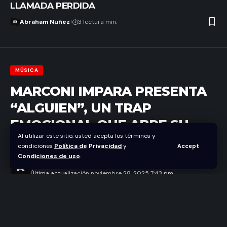
LLAMADA PERDIDA
Abraham Nuñez
3 lectura min.
MÚSICA
MARCONI IMPARA PRESENTA
“ALGUIEN”, UN TRAP
EMOCIONAL QUE ABRE SU
Al utilizar este sitio, usted acepta los términos y
NUEVA ETAPA ARTÍSTICA
condiciones
Política de Privacidad
y
Accept
Condiciones de uso
.
Abraham Nuñez
Última actualización noviembre 28, 2025 7:43 pm