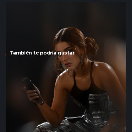
posicionarse entre las nuevas voces más
relevantes de la escena.
“Pa’ Que”
ya está disponible en todas las
plataformas digitales, y su visualizer oficial puede
verse en el canal de YouTube de DICE.
También te podría gustar
ADRI PRESENTA “HÁBLAME CLARO”
Merry Joy está de estreno con «Game»
¡Terminó la espera! A$AP ROCKY y Tokischa
sorprenden al mundo con “FLACKITO JODYE”
ALEJANDRO SANZ Y MANUEL TURIZO SE UNEN EN
EL NUEVO VIDEO DE “CÓMO SERÍA”
La insuperable y la Materialista dejan el pasado
atrás para grabar su nuevo tema «Voy a beber»