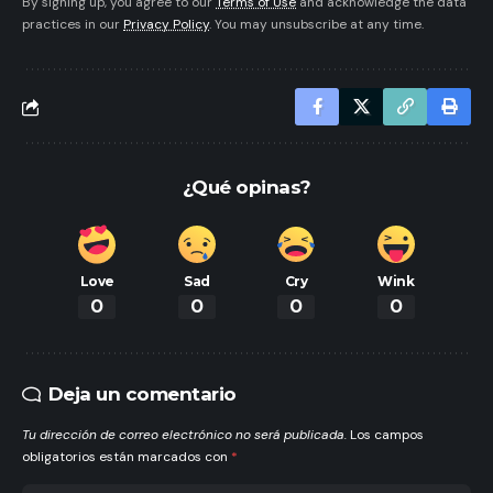
By signing up, you agree to our
Terms of Use
and acknowledge the data
practices in our
Privacy Policy
. You may unsubscribe at any time.
¿Qué opinas?
Love
Sad
Cry
Wink
0
0
0
0
Deja un comentario
Tu dirección de correo electrónico no será publicada.
Los campos
obligatorios están marcados con
*