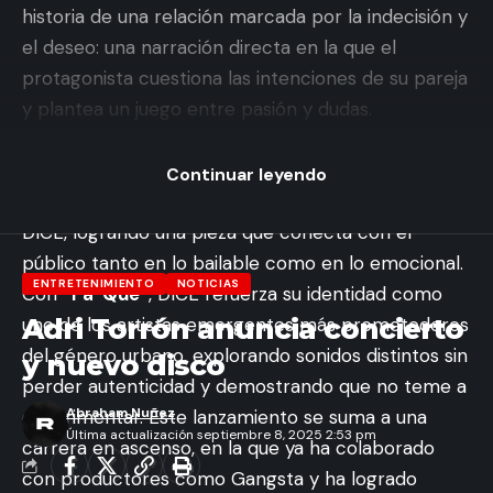
historia de una relación marcada por la indecisión y
el deseo: una narración directa en la que el
protagonista cuestiona las intenciones de su pareja
y plantea un juego entre pasión y dudas.
La producción del tema destaca por un beat
envolvente con tintes oscuros y minimalistas, que
Continuar leyendo
contrasta con la cadencia melódica de la voz de
DICE, logrando una pieza que conecta con el
público tanto en lo bailable como en lo emocional.
ENTRETENIMIENTO
NOTICIAS
Con
“Pa’ Que”
, DICE refuerza su identidad como
Adri Torrón anuncia concierto
uno de los artistas emergentes más prometedores
del género urbano, explorando sonidos distintos sin
y nuevo disco
perder autenticidad y demostrando que no teme a
Abraham Nuñez
experimentar. Este lanzamiento se suma a una
Última actualización septiembre 8, 2025 2:53 pm
carrera en ascenso, en la que ya ha colaborado
con productores como Gangsta y ha logrado