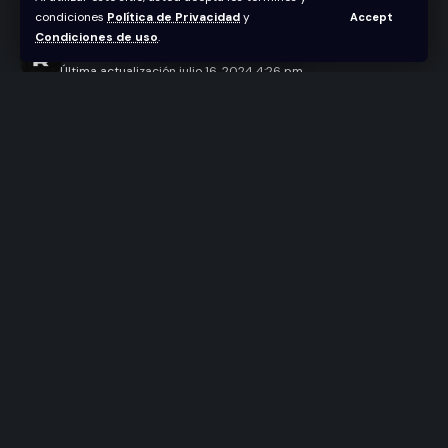
cines de Puerto Rico y USA
condiciones
Política de Privacidad
y
Accept
Condiciones de uso
.
Abraham Nuñez
Última actualización julio 16, 2024 4:26 pm