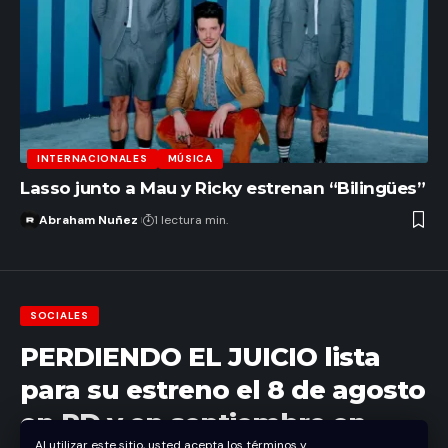
INTERNACIONALES
MÚSICA
Lasso junto a Mau y Ricky estrenan “Bilingües”
Abraham Nuñez
1 lectura min.
SOCIALES
PERDIENDO EL JUICIO lista
para su estreno el 8 de agosto
en RD y en septiembre en
Al utilizar este sitio, usted acepta los términos y