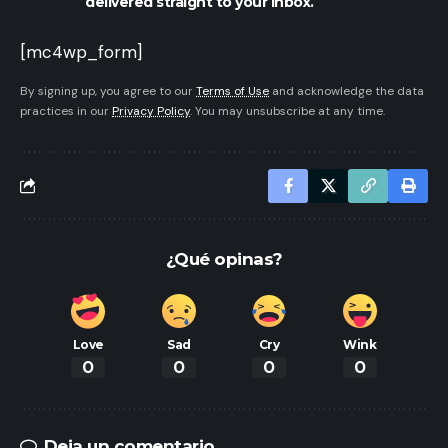
delivered straight to your inbox.
[mc4wp_form]
By signing up, you agree to our
Terms of Use
and acknowledge the data
practices in our
Privacy Policy
. You may unsubscribe at any time.
¿Qué opinas?
Love
Sad
Cry
Wink
0
0
0
0
Deja un comentario