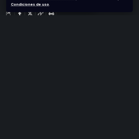
Condiciones de uso
.
Última actualización marzo 23, 2021 9:36 pm
La 20° edición del más esperado evento
artístico-turístico del país, será celebrada del 13
al 16 agosto en Hard Rock Hotel & Casino de
Punta Cana, con Víctor Manuelle, Johnny
Ventura, Héctor Acosta, Toño Rosario, Frank
Reyes, Luis Miguel del Amargue, Wason
Brazobán, Don Miguelo, Ala Jazá, Rochy RD, El
Prodigio, Banda Real, Raquel Arias, Chimbala y
La Materialista.
SANTO DOMINGO. RD.-
Quepe Music & Events y
Hard Rock Hotel & Casino Punta Cana, anuncian la
cartelera artística de la celebración de los 20 años