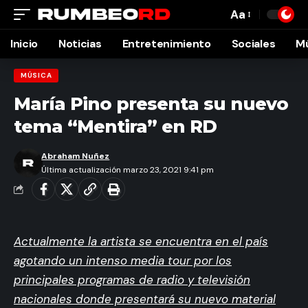
Aa
Font
Resizer
Inicio
Noticias
Entretenimiento
Sociales
M
MÚSICA
María Pino presenta su nuevo
tema “Mentira” en RD
Abraham Nuñez
Última actualización marzo 23, 2021 9:41 pm
Actualmente la artista se encuentra en el país
agotando un intenso media tour por los
principales programas de radio y televisión
nacionales donde presentará su nuevo material