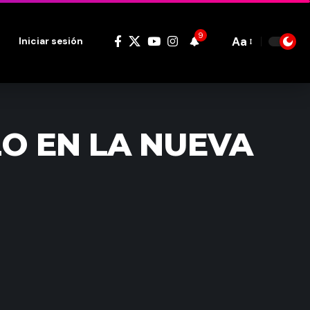
9
Aa
Iniciar sesión
Font
Resizer
O EN LA NUEVA