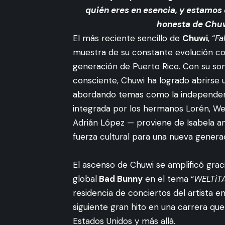
quién eres en esencia, y estamos
honesta de Chuw
El más reciente sencillo de
Chuwi
, “
Fa
muestra de su constante evolución c
generación de Puerto Rico. Con su son
consciente, Chuwi ha logrado abrirse
abordando temas como la independenci
integrada por los hermanos Lorén, West
Adrián López — proviene de Isabela an
fuerza cultural para una nueva generac
El ascenso de Chuwi se amplificó graci
global
Bad Bunny
en el tema “
WELTiT
residencia de conciertos del artista 
siguiente gran hito en una carrera qu
Estados Unidos y más allá.