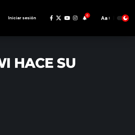
6
Aa
Iniciar sesión
Font
Resizer
I HACE SU