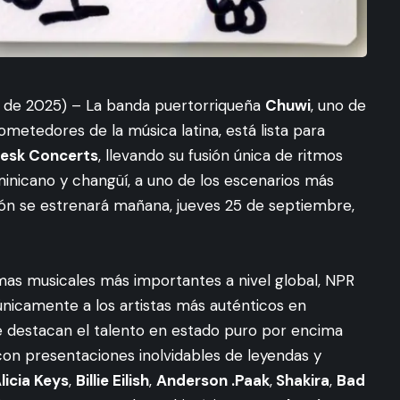
 de 2025) – La banda puertorriqueña
Chuwi
, uno de
etedores de la música latina, está lista para
Desk Concerts
, llevando su fusión única de ritmos
minicano y changüí, a uno de los escenarios más
ión se estrenará mañana, jueves 25 de septiembre,
as musicales más importantes a nivel global, NPR
únicamente a los artistas más auténticos en
e destacan el talento en estado puro por encima
con presentaciones inolvidables de leyendas y
licia Keys
,
Billie Eilish
,
Anderson .Paak
,
Shakira
,
Bad