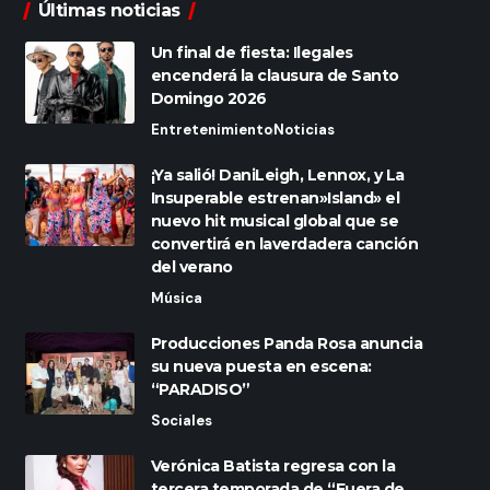
Últimas noticias
Un final de fiesta: Ilegales
encenderá la clausura de Santo
Domingo 2026
Entretenimiento
Noticias
¡Ya salió! DaniLeigh, Lennox, y La
Insuperable estrenan»Island» el
nuevo hit musical global que se
convertirá en laverdadera canción
del verano
Música
Producciones Panda Rosa anuncia
su nueva puesta en escena:
“PARADISO”
Sociales
Verónica Batista regresa con la
tercera temporada de “Fuera de