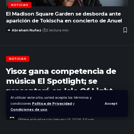
NOTICIAS
El Madison Square Garden se desborda ante
aparición de Tokischa en concierto de Anuel
Abraham Nuñez
2 lectura min.
NOTICIAS
Yisoz gana competencia de
música El Spotlight; se
presentará en Isle Of Light
Al utilizar este sitio, usted acepta los términos y
2026
condiciones
Política de Privacidad
y
Accept
Condiciones de uso
.
Abraham Nuñez
Última actualización febrero 13, 2026 3:11 pm