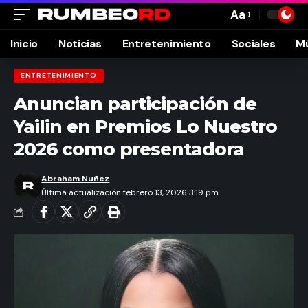
Aa
Font
Resizer
Inicio
Noticias
Entretenimiento
Sociales
M
ENTRETENIMIENTO
Anuncian participación de
Yailin en Premios Lo Nuestro
2026 como presentadora
Abraham Nuñez
Última actualización febrero 13, 2026 3:19 pm