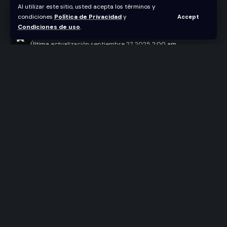
Al utilizar este sitio, usted acepta los términos y
energía en Premios Juventud
condiciones
Política de Privacidad
y
Accept
Condiciones de uso
.
Abraham Nuñez
Última actualización septiembre 27, 2025 2:00 am