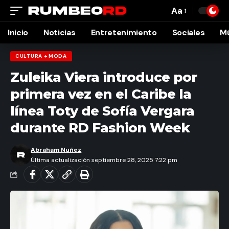
Aa
Font
Resizer
Inicio
Noticias
Entretenimiento
Sociales
M
CULTURA + MODA
Zuleika Viera introduce por
primera vez en el Caribe la
línea Toty de Sofía Vergara
durante RD Fashion Week
Abraham Nuñez
Última actualización septiembre 28, 2025 7:22 pm