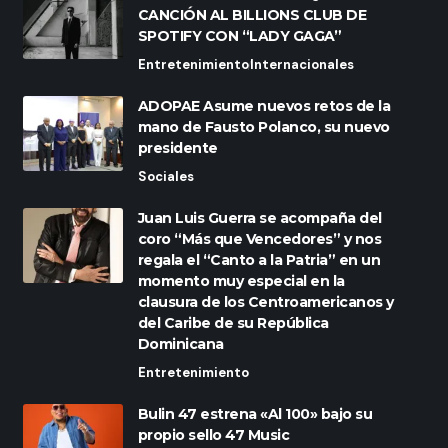
CANCIÓN AL BILLIONS CLUB DE
SPOTIFY CON “LADY GAGA”
Entretenimiento
Internacionales
ADOPAE Asume nuevos retos de la
mano de Fausto Polanco, su nuevo
presidente
Sociales
Juan Luis Guerra se acompaña del
coro “Más que Vencedores” y nos
regala el “Canto a la Patria” en un
momento muy especial en la
clausura de los Centroamericanos y
del Caribe de su República
Dominicana
Entretenimiento
Bulin 47 estrena «Al 100» bajo su
propio sello 47 Music