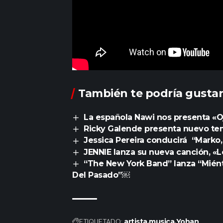
También te podría gustar
La española Nawi nos presenta «O
Ricky Galende presenta nuevo te
Jessica Pereira conducirá “Marko
JENNIE lanza su nueva canción, «
“The New York Band” lanza “Miént
Del Pasado”￼
ETIQUETADO:
artista
musica
Yohan