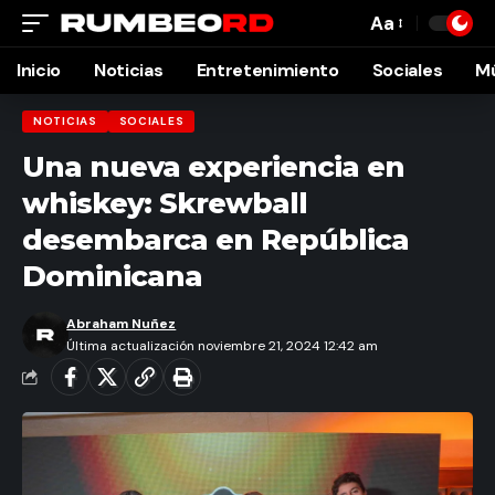
Aa
Font
Resizer
Inicio
Noticias
Entretenimiento
Sociales
M
NOTICIAS
SOCIALES
Una nueva experiencia en
whiskey: Skrewball
desembarca en República
Dominicana
Abraham Nuñez
Última actualización noviembre 21, 2024 12:42 am