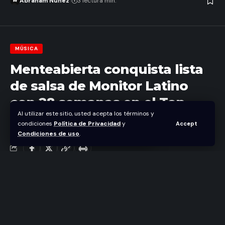
Abraham Nuñez
3 lectura min.
MÚSICA
Menteabierta conquista lista
de salsa de Monitor Latino
con 28 semanas en el Top
Al utilizar este sitio, usted acepta los términos y
condiciones
Política de Privacidad
y
Accept
Abraham Nuñez
Condiciones de uso
.
Última actualización noviembre 20, 2024 3:26 am