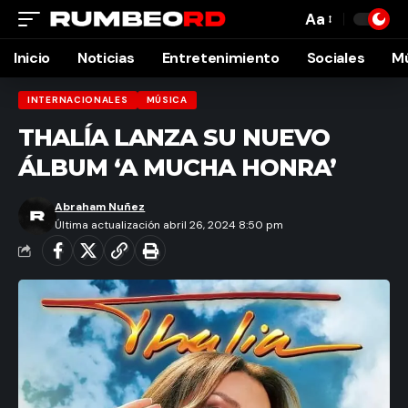
Aa
Font
Resizer
Inicio
Noticias
Entretenimiento
Sociales
M
INTERNACIONALES
MÚSICA
THALĺA LANZA SU NUEVO
ÁLBUM ‘A MUCHA HONRA’
Abraham Nuñez
Última actualización abril 26, 2024 8:50 pm