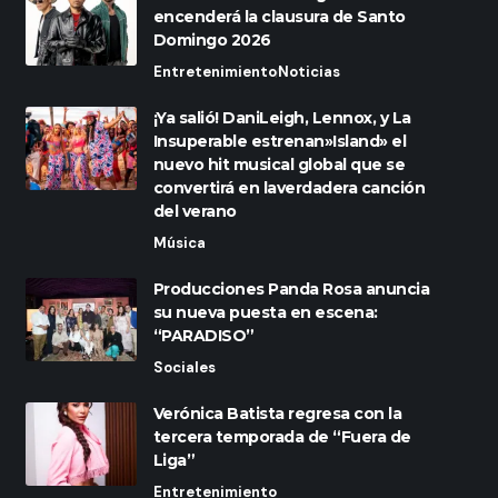
encenderá la clausura de Santo
Domingo 2026
Entretenimiento
Noticias
¡Ya salió! DaniLeigh, Lennox, y La
Insuperable estrenan»Island» el
nuevo hit musical global que se
convertirá en laverdadera canción
del verano
Música
Producciones Panda Rosa anuncia
su nueva puesta en escena:
“PARADISO”
Sociales
Verónica Batista regresa con la
tercera temporada de “Fuera de
Liga”
Entretenimiento