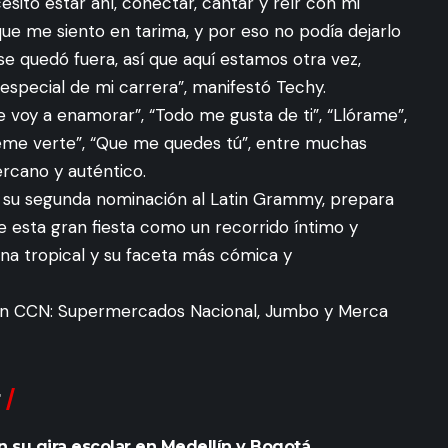
esito estar ahí, conectar, cantar y reír con mi
ue me siento en tarima, y por eso no podía dejarlo
e quedó fuera, así que aquí estamos otra vez,
special de mi carrera”, manifestó Techy.
e voy a enamorar”, “Todo me gusta de ti”, “Llórame”,
beme verte”, “Que me quedes tú”, entre muchas
ercano y auténtico.
a su segunda nominación al Latin Grammy, prepara
 esta gran fiesta como un recorrido íntimo y
vena tropical y su faceta más cómica y
y en CCN: Supermercados Nacional, Jumbo y Merca
 su gira escolar en Medellín y Bogotá