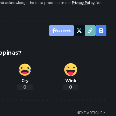
nd acknowledge the data practices in our
Privacy Policy
. You
Facebook
opinas?
Cry
Wink
0
0
NEXT ARTICLE