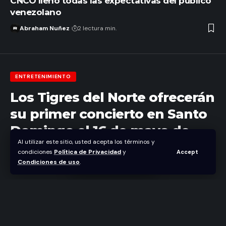
CNCO llenó todas las expectativas del público
venezolano
Abraham Nuñez
2 lectura min.
ENTRETENIMIENTO
Los Tigres del Norte ofrecerán
su primer concierto en Santo
Domingo el 16 de mayo de
Al utilizar este sitio, usted acepta los términos y
2026 en el marco de la exitosa
condiciones
Política de Privacidad
y
Accept
gira mundial “La Lotería”
Condiciones de uso
.
Abraham Nuñez
Última actualización diciembre 11, 2025 4:12 pm