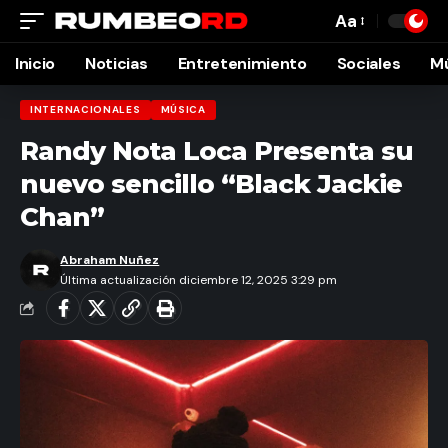
Aa
Font
Resizer
Inicio
Noticias
Entretenimiento
Sociales
M
INTERNACIONALES
MÚSICA
Randy Nota Loca Presenta su
nuevo sencillo “Black Jackie
Chan”
Abraham Nuñez
Última actualización diciembre 12, 2025 3:29 pm