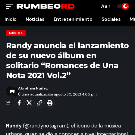
Aa
Font
Resizer
Inicio
Noticias
Entretenimiento
Sociales
M
MÚSICA
Randy anuncia el lanzamiento
de su nuevo álbum en
solitario “Romances de Una
Nota 2021 Vol.2”
Abraham Nuñez
Última actualización agosto 30, 2021 4:05 pm
Randy
(@randynotagram), el ícono de la música
urbana, quien se dio a conocer a nivel internacional