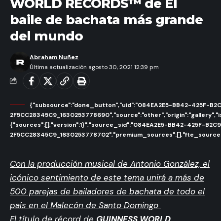
WORLD RECORDS™ de El
baile de bachata más grande
del mundo
Abraham Nuñez
Última actualización agosto 30, 2021 12:39 pm
{"subsource":"done_button","uid":"084EA2E5-BB42-425F-B2
2F5CC28345C9_1630253778690","source":"other","origin":"gallery","i
{"sources":[],"version":1}","source_sid":"084EA2E5-BB42-425F-B2C
2F5CC28345C9_1630253778702","premium_sources":[],"fte_sources
Con la producción musical de Antonio González, el
icónico sentimiento de este tema unirá a más de
500 parejas de bailadores de bachata de todo el
país en el Malecón de Santo Domingo
El título de récord de
GUINNESS WORLD