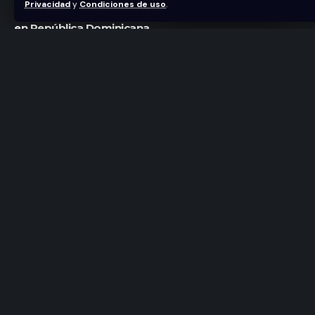
Privacidad
y
Condiciones de uso
.
Todo listo para los conciertos de Simon Grossman
en República Dominicana
“Chicago: El Musical” llegará al Teatro Nacional el
12 de septiembre
“RENT”, el musical, llega a República Dominicana
del 1 al 3 de mayo
Sign Up For Daily Newsletter
Be keep up! Get the latest breaking news
delivered straight to your inbox.
[mc4wp_form]
By signing up, you agree to our
Terms of Use
and acknowledge the data
practices in our
Privacy Policy
. You may unsubscribe at any time.