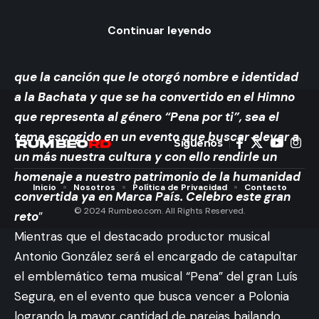
300 bachatas grabadas en su extenso recorrido
Continuar leyendo
discográfico, expresó:
“
Una gran emoción me invade al recibir la noticia
que la canción que le otorgó nombre e identidad
a la Bachata y que se ha convertido en el Himno
que representa al género “Pena por ti”, sea el
tema escogido en un evento que buscar elevar a
Síguenos
un más nuestra cultura y con ello rendirle un
homenaje a nuestro patrimonio de la humanidad
Inicio
Nosotros
Política de Privacidad
Contacto
convertida ya en Marca País. Celebro este gran
© 2024 Rumbeo.com. All Rights Reserved.
reto
”
Mientras que el destacado productor musical
Antonio González será el encargado de catapultar
el emblemático tema musical “Pena” del gran Luís
Segura, en el evento que busca vencer a Polonia
logrando la mayor cantidad de parejas bailando