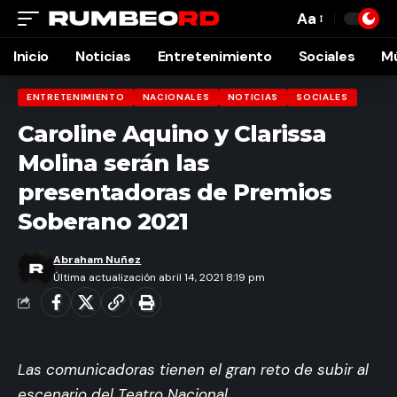
Aa
Font
Resizer
Inicio
Noticias
Entretenimiento
Sociales
M
ENTRETENIMIENTO
NACIONALES
NOTICIAS
SOCIALES
Caroline Aquino y Clarissa
Molina serán las
presentadoras de Premios
Soberano 2021
Abraham Nuñez
Última actualización abril 14, 2021 8:19 pm
Las comunicadoras tienen el gran reto de subir al
escenario del Teatro Nacional