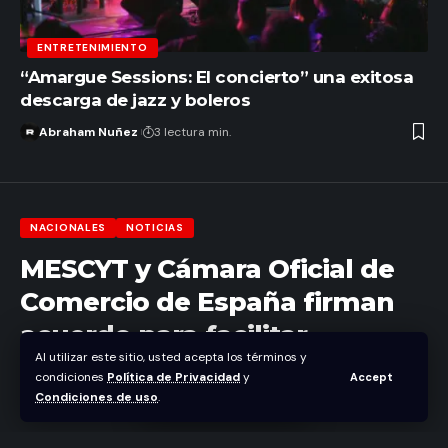
ENTRETENIMIENTO
“Amargue Sessions: El concierto” una exitosa
descarga de jazz y boleros
Abraham Nuñez
3 lectura min.
NACIONALES
NOTICIAS
MESCYT y Cámara Oficial de
Comercio de España firman
acuerdo para facilitar
Al utilizar este sitio, usted acepta los términos y
inserción de becarios en el
condiciones
Política de Privacidad
y
Accept
mercado laboral.
Condiciones de uso
.
Abraham Nuñez