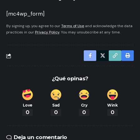
[mc4wp_form]
By signing up, you agree to our
Terms of Use
and acknowledge the data
practices in our
Privacy Policy
. You may unsubscribe at any time.
¿Qué opinas?
Love
Sad
Cry
Wink
0
0
0
0
Deja un comentario