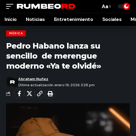
Aa
Font
Resizer
Inicio
Noticias
Entretenimiento
Sociales
M
MÚSICA
Pedro Habano lanza su
sencillo de merengue
moderno «Ya te olvidé»
Abraham Nuñez
Última actualización enero 19, 2026 3:28 pm