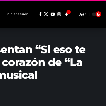
9
Aa
Iniciar sesión
Font
Resizer
entan “Si eso te
 corazón de “La
musical