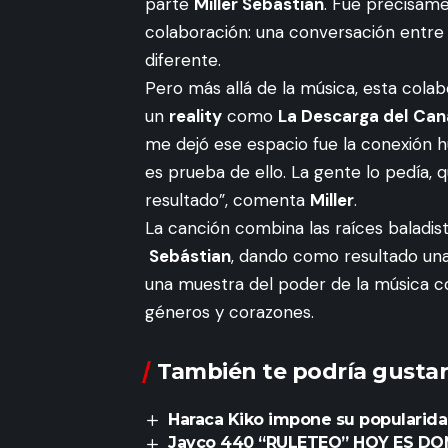
parte
Miller Sebástian
. Fue precisame
colaboración: una conversación entre 
diferente.
Pero más allá de la música, esta colabo
un
reality
como
La Descarga del
Can
me dejó ese espacio fue la conexión h
es prueba de ello. La gente lo pedía, q
resultado”, comenta
Miller
.
La canción combina las raíces baladis
Sebástian
, dando como resultado una
una muestra del poder de la música co
géneros y corazones.
También te podría gustar
Haraca Kiko impone su popularida
Jayco 440 “RULETEO” HOY ES D