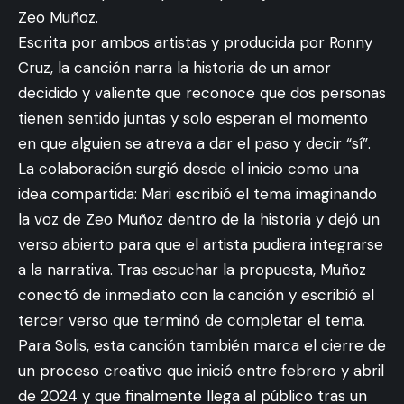
Zeo Muñoz.
Escrita por ambos artistas y producida por Ronny
Cruz, la canción narra la historia de un amor
decidido y valiente que reconoce que dos personas
tienen sentido juntas y solo esperan el momento
en que alguien se atreva a dar el paso y decir “sí”.
La colaboración surgió desde el inicio como una
idea compartida: Mari escribió el tema imaginando
la voz de Zeo Muñoz dentro de la historia y dejó un
verso abierto para que el artista pudiera integrarse
a la narrativa. Tras escuchar la propuesta, Muñoz
conectó de inmediato con la canción y escribió el
tercer verso que terminó de completar el tema.
Para Solis, esta canción también marca el cierre de
La comunicadora Ivana Gavrilovic llega a Color
un proceso creativo que inició entre febrero y abril
Visión con una temporada especial de su espacio
de 2024 y que finalmente llega al público tras un