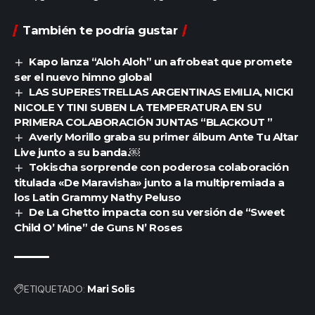
historias de vida y trayectoria se encuentran Miguel
Céspedes, Alejandro Sanz, Rosalía, Lourdes
También te podría gustar
Stephen, Gloria Estefan, Carlos Adyan, Henry
Kapo lanza “Aloh Aloh” un afrobeat que promete
Santos, Pamela Silva, Manuel Turizo, Natti Natasha,
ser el nuevo himno global
Julio Clemente, Felipe Polanco ‘Boruga’ y Jochy
LAS SUPERESTRELLAS ARGENTINAS EMILIA, NICKI
Santos, entre otros. Todos compartirán vivencias
NICOLE Y TINI SUBEN LA TEMPERATURA EN SU
PRIMERA COLABORACIÓN JUNTAS “BLACKOUT ”
profundas, anécdotas inéditas y reflexiones sobre
Averly Morillo graba su primer álbum Ante Tu Altar
su trayectoria personal y profesional.
Live junto a su banda.￼
El espacio ha sido recibido de manera
Tokischa sorprende con poderosa colaboración
titulada «De Maravisha» junto a la multipremiada a
extraordinaria por la audiencia en ese horario,
los Latin Grammy Nathy Peluso
registrando muy buenos niveles de sintonía y
De La Ghetto impacta con su versión de “Sweet
consolidándose como una propuesta atractiva
Child O’ Mine” de Guns N’ Roses
para el público. Con esta iniciativa, Color Visión
continúa reafirmando su apoyo a los productores y
al talento local.
ETIQUETADO:
Mari Solis
Con este proyecto, Ivana apuesta por un contenido