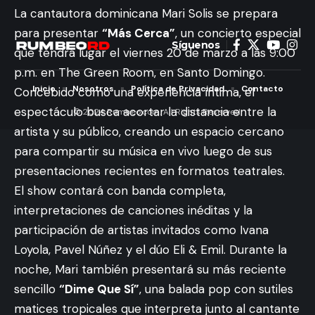
La cantautora dominicana Mari Solis se prepara
“Protagonistas” los domingos
para presentar
“Más Cerca”
, un concierto especial
en horario estelar por Color
que tendrá lugar el viernes 20 de marzo a las 9:00
Visión
p.m. en The Green Room, en Santo Domingo.
Concebido como una experiencia íntima, el
Abraham Nuñez
Última actualización marzo 15, 2026 2:07 pm
espectáculo busca acortar la distancia entre la
artista y su público, creando un espacio cercano
para compartir su música en vivo luego de sus
presentaciones recientes en formatos teatrales.
El show contará con banda completa,
interpretaciones de canciones inéditas y la
participación de artistas invitados como Ivana
Loyola, Pavel Núñez y el dúo Eli & Emil. Durante la
noche, Mari también presentará su más reciente
sencillo
“Dime Que Sí”
, una balada pop con sutiles
matices tropicales que interpreta junto al cantante