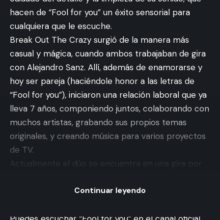
hacen de “Fool for you” un éxito sensorial para
cualquiera que le escuche.
Break Out The Crazy surgió de la manera más
casual y mágica, cuando ambos trabajaban de gira
con Alejandro Sanz. Allí, además de enamorarse y
hoy ser pareja (haciéndole honor a las letras de
“Fool for you”), iniciaron una relación laboral que ya
lleva 7 años, componiendo juntos, colaborando con
muchos artistas, grabando sus propios temas
originales, y creando música para varios proyectos
de TV.
Actualmente el dúo se encuentra en una gira por
los medios dominicanos para presentar este nuevo
Continuar leyendo
material, y pronto contemplan traer su proyecto
musical a los escenarios nacionales.
Puedes escuchar “Fool for you” en el canal oficial