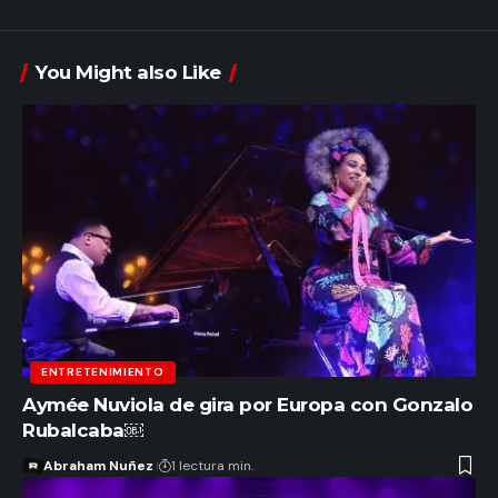
You Might also Like
ENTRETENIMIENTO
Aymée Nuviola de gira por Europa con Gonzalo
Rubalcaba￼
Abraham Nuñez
1 lectura min.