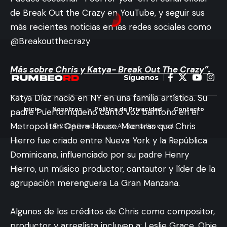
de Break Out the Crazy en YouTube, y seguir sus
más recientes noticias en las redes sociales como
@Breakoutthecrazy
Más sobre Chris y Katya- Break Out The Crazy”.
Síguenos
Katya Díaz nació en NY en una familia artística. Su
Inicio
Nosotros
Política de Privacidad
Contacto
padre Puertorriqueño cantó voz barítono en el
Metropolitan Opera House. Mientras que Chris
© 2024 Rumbeo.com. All Rights Reserved.
Hierro fue criado entre Nueva York y la República
Dominicana, influenciado por su padre Henry
Hierro, un músico productor, cantautor y líder de la
agrupación merenguera La Gran Manzana.
Algunos de los créditos de Chris como compositor,
productor y arreglista incluyen a: Leslie Grace, Obie