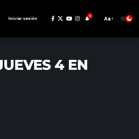
9
Aa
Iniciar sesión
Font
Resizer
JUEVES 4 EN