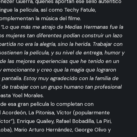
enezer Guerra, quienes aportan ese sello auténtico
gue la película, así como Techy Fatule,
complementan la música del filme.
ue “Lo que más me atrajo de Medias Hermanas fue la
s mujeres tan diferentes podían construir un lazo
tida no era la alegría, sino la herida. Trabajar con
sostienen la película, y su nivel de entrega, humor y
 de las mejores experiencias que he tenido en un
 emocionante y creo que la magia que lograron
a pantalla. Estoy muy agradecido con la familia de
 de trabajar con un grupo humano tan profesional
easta Yoel Morales.
de esa gran película lo completan con
el Acordeón, La Pitonisa, Víctor (popularmente
r”), Enrique Quailey, Rafael Bobadilla, La Piri,
Loba), Mario Arturo Hernández, George Olivo y