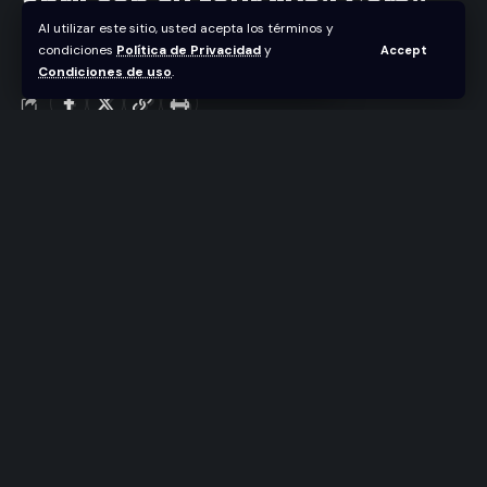
abril con su tour “Pa’l Cora”
Al utilizar este sitio, usted acepta los términos y
condiciones
Política de Privacidad
y
Accept
Abraham Nuñez
Condiciones de uso
.
Última actualización febrero 3, 2026 2:58 pm