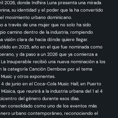
ril 2026, donde Indhira Luna presenta una mirada
nina, su identidad y el poder que la ha convertido
 del movimiento urbano dominicano.
o a través de una mujer que no solo ha sido
opio camino dentro de la industria, rompiendo
 visión clara de hacia dónde quiere llegar.
 sólido en 2025, año en el que fue nominada como
berano, y da paso a un 2026 que ya comienza a
 La Insuperable recibió una nueva nominación a los
n la categoría Canción Dembow por el tema
e Music y otros exponentes.
4 de junio en el Coca-Cola Music Hall, en Puerto
úsica, que reunirá a la industria urbana del 1 al 4
epicentro del género durante esos días.
 han consolidado como uno de los eventos más
género urbano contemporáneo, reconociendo el