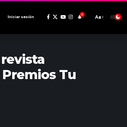
9
Aa
Iniciar sesión
Font
Resizer
revista
 Premios Tu