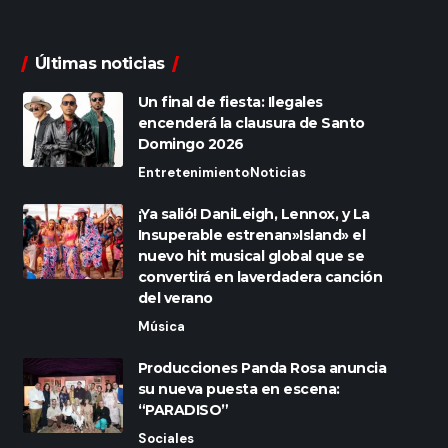
Últimas noticias
Un final de fiesta: Ilegales
encenderá la clausura de Santo
Domingo 2026
Entretenimiento
Noticias
¡Ya salió! DaniLeigh, Lennox, y La
Insuperable estrenan»Island» el
nuevo hit musical global que se
convertirá en laverdadera canción
del verano
Música
Producciones Panda Rosa anuncia
su nueva puesta en escena:
“PARADISO”
Sociales