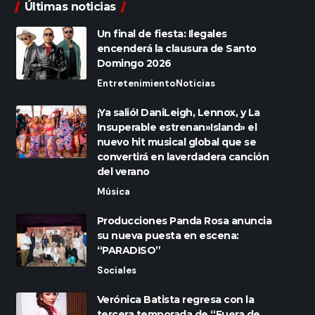
Últimas noticias
Un final de fiesta: Ilegales
encenderá la clausura de Santo
Domingo 2026
Entretenimiento
Noticias
¡Ya salió! DaniLeigh, Lennox, y La
Insuperable estrenan»Island» el
nuevo hit musical global que se
convertirá en laverdadera canción
del verano
Música
Producciones Panda Rosa anuncia
su nueva puesta en escena:
“PARADISO”
Sociales
Verónica Batista regresa con la
tercera temporada de “Fuera de