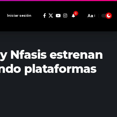
6
Aa
Iniciar sesión
Font
Resizer
a y Nfasis estrenan
ando plataformas