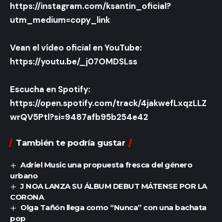
https://instagram.com/ksantin_oficial?
utm_medium=copy_link
Vean el vídeo oficial en YouTube:
https://youtu.be/_j07OMDSLss
Escucha en Spotify:
https://open.spotify.com/track/4jakwefLxqzLLZ
wrQV5Ptl?si=9487afb95b254e42
También te podría gustar
Adriel Music una propuesta fresca del género
urbano
J NOA LANZA SU ÁLBUM DEBUT MÁTENSE POR LA
CORONA
Olga Tañón llega como “Nunca” con una bachata
pop