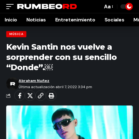
Aa
Font
Resizer
Inicio
Noticias
Entretenimiento
Sociales
M
MÚSICA
Kevin Santin nos vuelve a
sorprender con su sencillo
“Donde”.￼
Abraham Nuñez
Última actualización abril 7, 2022 3:34 pm