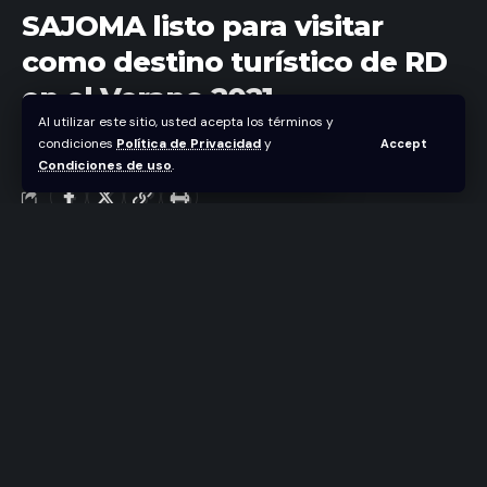
SAJOMA listo para visitar
como destino turístico de RD
en el Verano 2021.
Al utilizar este sitio, usted acepta los términos y
condiciones
Política de Privacidad
y
Accept
Abraham Nuñez
Condiciones de uso
.
Última actualización mayo 27, 2021 7:23 pm
Santo Domingo. Rep.Dom.
25 de Mayo 2021.
Durante un recorrido realizado en San José de Las
Matas (Sajoma) un grupo de agencias de viajes vía
la fundación Clúster Turístico Agencias Operadoras
(CTAO) se dio a conocer una ruta ecológica para
disfrutar de un ambiente completamente natural,
buena gastronomía, clima agradable y diferentes