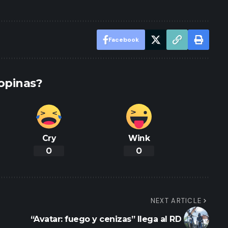
Facebook
opinas?
Cry
Wink
0
0
NEXT ARTICLE
“Avatar: fuego y cenizas” llega al RD