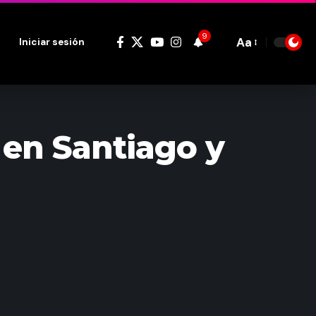
9
Aa
Iniciar sesión
Font
Resizer
 en Santiago y