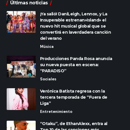
Últimas noticias
¡Ya salió! DaniLeigh, Lennox, y La
Insuperable estrenan»Island» el
nuevo hit musical global que se
convertirá en laverdadera canción
del verano
Música
Producciones Panda Rosa anuncia
su nueva puesta en escena:
“PARADISO”
Sociales
Verónica Batista regresa con la
tercera temporada de “Fuera de
Liga”
Entretenimiento
“Otaku”, de EthanAlexx, entra al
Top 10 de las canciones más