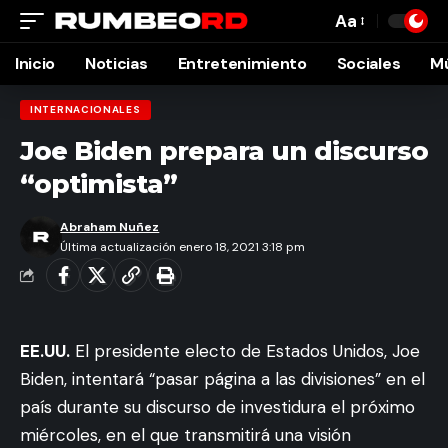
Aa
Font
Resizer
Inicio
Noticias
Entretenimiento
Sociales
M
INTERNACIONALES
Joe Biden prepara un discurso
“optimista”
Abraham Nuñez
Última actualización enero 18, 2021 3:18 pm
EE.UU.
El presidente electo de Estados Unidos, Joe
Biden, intentará “pasar página a las divisiones” en el
país durante su discurso de investidura el próximo
miércoles, en el que transmitirá una visión