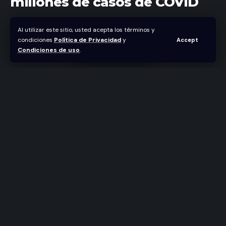
millones de casos de COVID
Abraham Nuñez
Al utilizar este sitio, usted acepta los términos y
Última actualización enero 18, 2021 3:17 pm
condiciones
Política de Privacidad
y
Accept
Condiciones de uso
.
La Organización Mundial de la Salud (OMS) ha sido
notificada de un total de 93.194.922 millones de
casos de covid-19 en el mundo, 683.000 más que
en la víspera.
Los decesos reportados a la Organización por
parte de sus 194 países miembros han llegado a
2.014.729 millones, casi 13.000 adicionales a los
comunicados el día anterior.
Según las cifras de la OMS, América registra 41,3