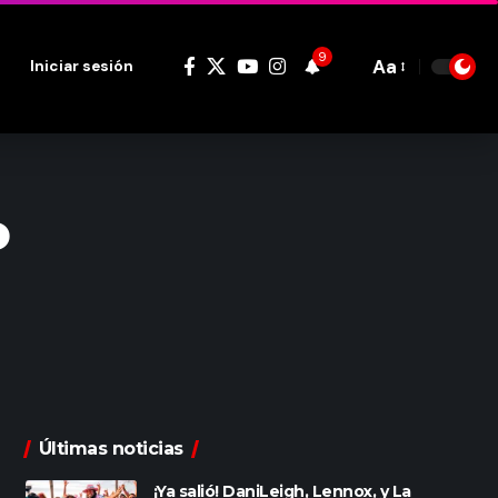
9
Aa
Iniciar sesión
Font
Resizer
o
Últimas noticias
¡Ya salió! DaniLeigh, Lennox, y La