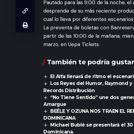
Pautado para las 9:00 de la noche, el ar
desprende de su más reciente producció
cual lo lleva por diferentes escenario
La preventa de boletas con Banreserva
partir de las 10:00 de la mañana, mien
marzo, en Uepa Tickets.
También te podría gustar
El Alfa llenará de ritmo el escenar
Los Reyes del Humor, Raymond y M
Records Distribución
“No Tiene Sentido” une dos genera
Amargue
BEÉLE Y OZUNA NOS TRAEN EL RE
DOMINICANA
Michael Bublé se presentará el 3
Dominicana.