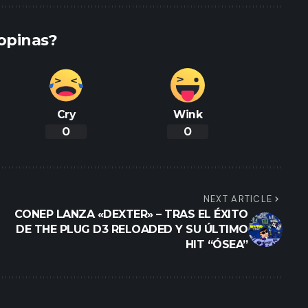
opinas?
Cry
Wink
0
0
NEXT ARTICLE
CONEP LANZA «DEXTER» – TRAS EL ÉXITO
DE THE PLUG D3 RELOADED Y SU ÚLTIMO
HIT “ÓSEA”