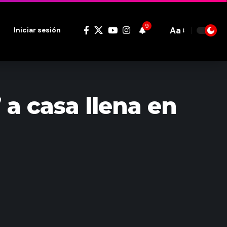
9
Aa
Iniciar sesión
Font
Resizer
a casa llena en