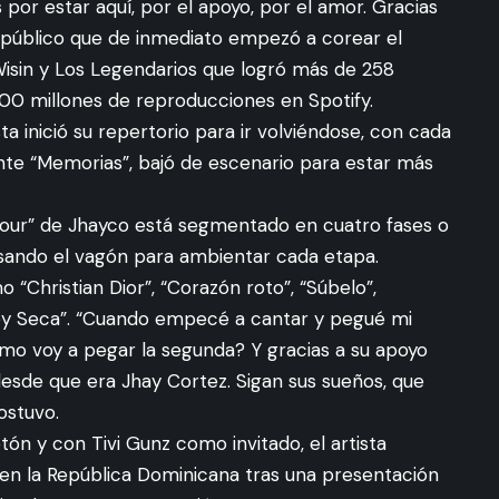
as por estar aquí, por el apoyo, por el amor. Gracias
e al público que de inmediato empezó a corear el
 Wisin y Los Legendarios que logró más de 258
700 millones de reproducciones en Spotify.
a inició su repertorio para ir volviéndose, con cada
nte “Memorias”, bajó de escenario para estar más
Tour” de Jhayco está segmentado en cuatro fases o
 usando el vagón para ambientar cada etapa.
 “Christian Dior”, “Corazón roto”, “Súbelo”,
 “Ley Seca”. “Cuando empecé a cantar y pegué mi
mo voy a pegar la segunda? Y gracias a su apoyo
esde que era Jhay Cortez. Sigan sus sueños, que
ostuvo.
ón y con Tivi Gunz como invitado, el artista
 en la República Dominicana tras una presentación