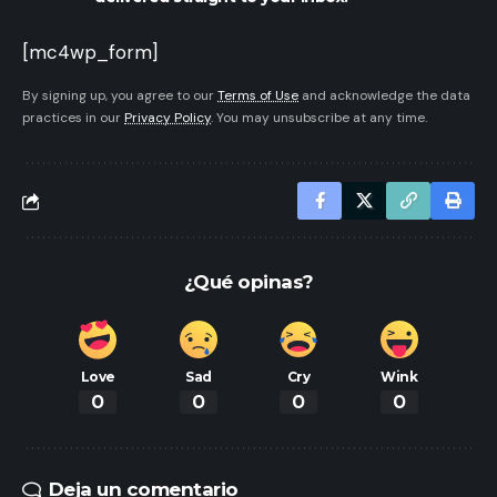
[mc4wp_form]
By signing up, you agree to our
Terms of Use
and acknowledge the data
practices in our
Privacy Policy
. You may unsubscribe at any time.
¿Qué opinas?
Love
Sad
Cry
Wink
0
0
0
0
Deja un comentario