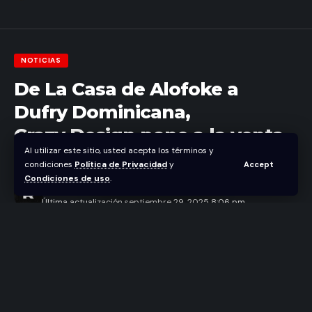
NOTICIAS
De La Casa de Alofoke a
Dufry Dominicana,
Crazy Design pone a la venta
Al utilizar este sitio, usted acepta los términos y
la Mamajuana Kalembú
condiciones
Política de Privacidad
y
Accept
Condiciones de uso
.
Abraham Nuñez
Última actualización septiembre 29, 2025 8:06 pm