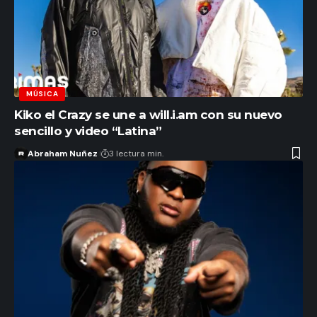
MÚSICA
Kiko el Crazy se une a will.i.am con su nuevo
sencillo y video “Latina”
Abraham Nuñez
3 lectura min.