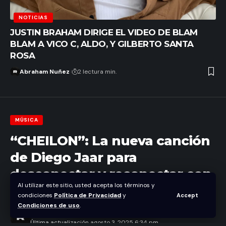
NOTICIAS
JUSTIN BRAHAM DIRIGE EL VIDEO DE BLAM
BLAM A VICO C, ALDO, Y GILBERTO SANTA
ROSA
Abraham Nuñez
2 lectura min.
MÚSICA
“CHEILON”: La nueva canción
de Diego Jaar para
desconectar y reconectar con
Al utilizar este sitio, usted acepta los términos y
el Caribe
condiciones
Política de Privacidad
y
Accept
Condiciones de uso
.
Abraham Nuñez
Última actualización agosto 3, 2025 6:34 pm