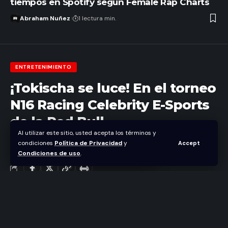
tiempos en Spotify según Female Rap Charts
Abraham Nuñez
1 lectura min.
ENTRETENIMIENTO
¡Tokischa se luce! En el torneo
N16 Racing Celebrity E-Sports
de la Red Bull
Al utilizar este sitio, usted acepta los términos y
condiciones
Política de Privacidad
y
Accept
Abraham Nuñez
Condiciones de uso
.
Última actualización mayo 5, 2023 2:35 pm