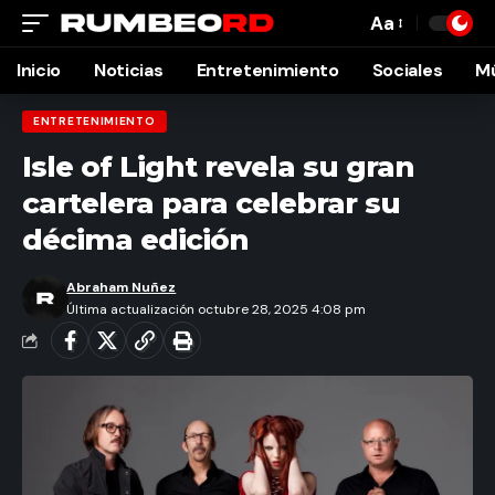
Aa
Font
Resizer
Inicio
Noticias
Entretenimiento
Sociales
M
ENTRETENIMIENTO
Isle of Light revela su gran
cartelera para celebrar su
décima edición
Abraham Nuñez
Última actualización octubre 28, 2025 4:08 pm