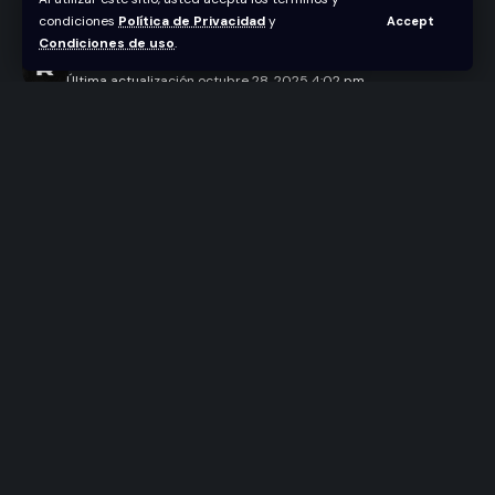
Soberano
condiciones
Política de Privacidad
y
Accept
Condiciones de uso
.
Abraham Nuñez
Última actualización octubre 28, 2025 4:02 pm