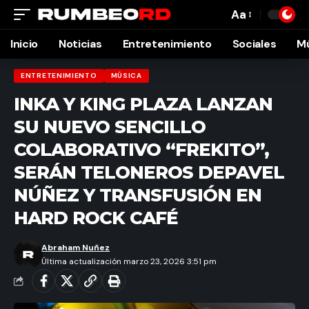
Aa
Font
Resizer
Inicio
Noticias
Entretenimiento
Sociales
M
ENTRETENIMIENTO
MÚSICA
INKA Y KING PLAZA LANZAN
SU NUEVO SENCILLO
COLABORATIVO “FREKITO”,
SERÁN TELONEROS DEPAVEL
NÚÑEZ Y TRANSFUSIÓN EN
HARD ROCK CAFÉ
Abraham Nuñez
Última actualización marzo 23, 2026 3:51 pm