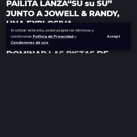
PAILITA LANZA“SU su SU”
JUNTO A JOWELL & RANDY,
UNA EXPLOSIVA
Al utilizar este sitio, usted acepta los términos y
COLABORACIÓN ENTRE CHILE
condiciones
Política de Privacidad
y
Accept
Y PUERTO RICO LISTA PARA
Condiciones de uso
.
DOMINAR LAS PISTAS DE
BAILE
Abraham Nuñez
Última actualización marzo 21, 2026 4:40 pm