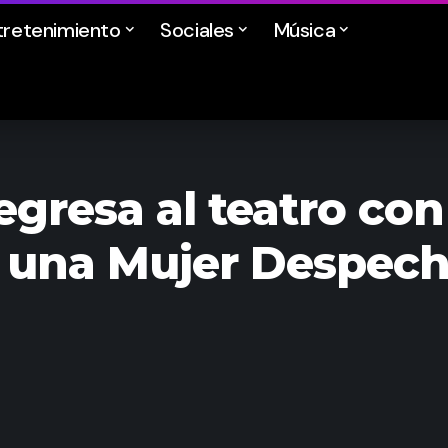
tretenimiento
Sociales
Música
egresa al teatro co
e una Mujer Despec