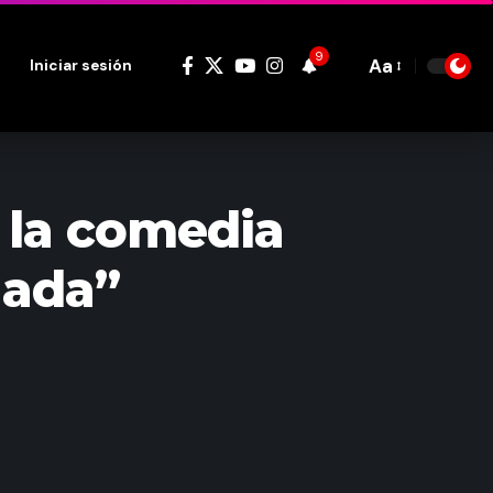
9
Aa
Iniciar sesión
Font
Resizer
n la comedia
hada”