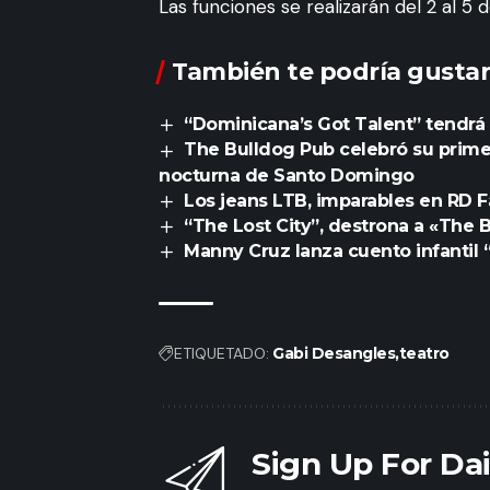
Las funciones se realizarán del 2 al 5 d
También te podría gustar
“Dominicana’s Got Talent” tendrá
The Bulldog Pub celebró su primer
nocturna de Santo Domingo
Los jeans LTB, imparables en RD 
“The Lost City”, destrona a «The
Manny Cruz lanza cuento infantil
ETIQUETADO:
Gabi Desangles
teatro
Sign Up For Da