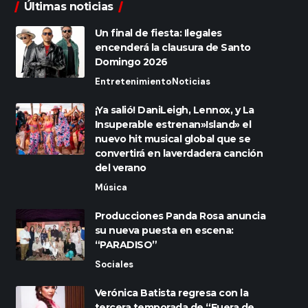
Últimas noticias
Un final de fiesta: Ilegales
encenderá la clausura de Santo
Domingo 2026
Entretenimiento
Noticias
¡Ya salió! DaniLeigh, Lennox, y La
Insuperable estrenan»Island» el
nuevo hit musical global que se
convertirá en laverdadera canción
del verano
Música
Producciones Panda Rosa anuncia
su nueva puesta en escena:
“PARADISO”
Sociales
Verónica Batista regresa con la
tercera temporada de “Fuera de