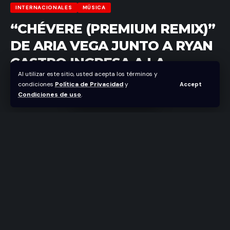
INTERNACIONALES
MÚSICA
“CHÉVERE (PREMIUM REMIX)”
DE ARIA VEGA JUNTO A RYAN
CASTRO INGRESA A LA
Al utilizar este sitio, usted acepta los términos y
PLAYLIST SONGS OF SUMMER
condiciones
Política de Privacidad
y
Accept
DE SPOTIFY
Condiciones de uso
.
Abraham Nuñez
Última actualización junio 1, 2026 9:35 pm