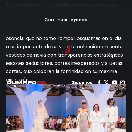
nueva cápsula “Allure Bride”, una propuesta que
redefine la visión tradicional de la novia.
Continuar leyendo
“Allure Bride” surge como un homenaje a la mujer
moderna: atrevida, sensual y dueña de su propia
esencia, que no teme romper esquemas en el día
más importante de su vida. La colección presenta
vestidos de novia con transparencias estratégicas,
escotes seductores, cortes inesperados y siluetas
cortas, que celebran la feminidad en su máxima
expresión.
Síguenos
Inicio
Nosotros
Política de Privacidad
Contacto
© 2024 Rumbeo.com. All Rights Reserved.