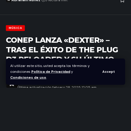
Abraham Nuñez
5 lectura min.
MÚSICA
CONEP LANZA «DEXTER» –
TRAS EL ÉXITO DE THE PLUG
D3 RELOADED Y SU ÚLTIMO
Al utilizar este sitio, usted acepta los términos y
HIT “ÓSEA”
condiciones
Política de Privacidad
y
Accept
Condiciones de uso
.
Abraham Nuñez
Última actualización febrero 28, 2025 12:05 am