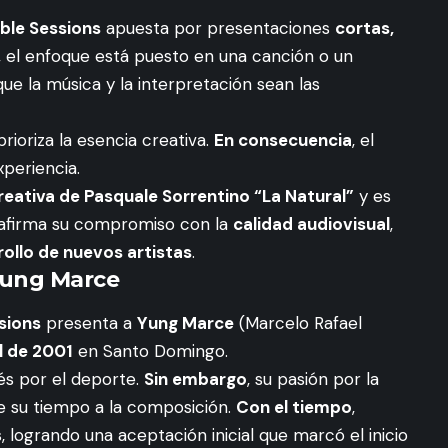
ble Sessions
apuesta por presentaciones
cortas,
, el enfoque está puesto en una canción o un
que la música y la interpretación sean las
prioriza la esencia creativa.
En consecuencia
, el
xperiencia.
reativa de Pasquale Sorrentino “La Natural”
y es
eafirma su compromiso con la
calidad audiovisual
,
rollo de nuevos artistas
.
 Yung Marce
sions
presenta a
Yung Marce
(Marcelo Rafael
l de 2001
en Santo Domingo.
és por el deporte.
Sin embargo
, su pasión por la
de su tiempo a la composición.
Con el tiempo
,
, logrando una aceptación inicial que marcó el inicio