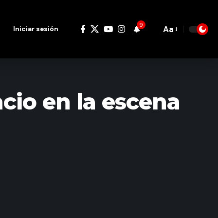
9
Aa
Iniciar sesión
Font
Resizer
cio en la escena