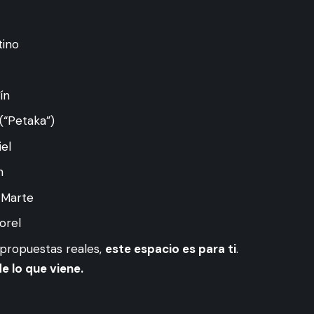
tino
ín
(“Petaka”)
iel
n
 Marte
orel
 propuestas reales,
este espacio es para ti
.
e lo que viene.