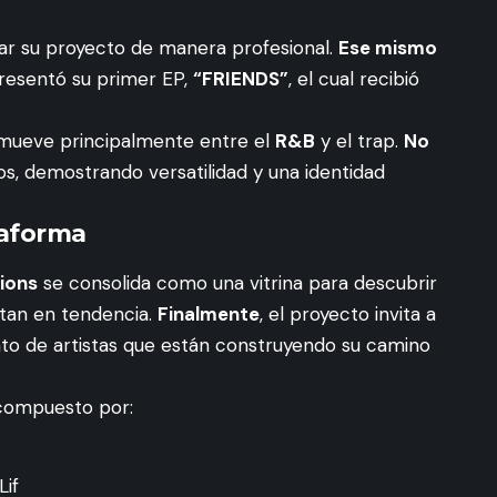
ajar su proyecto de manera profesional.
Ese mismo
resentó su primer EP,
“FRIENDS”
, el cual recibió
 mueve principalmente entre el
R&B
y el trap.
No
los, demostrando versatilidad y una identidad
taforma
ions
se consolida como una vitrina para descubrir
tan en tendencia.
Finalmente
, el proyecto invita a
nto de artistas que están construyendo su camino
 compuesto por:
Lif